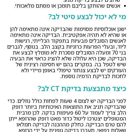
אנשים שהותקן בליבם תומכן או מסתם מלאכותי.
מי לא יכול לבצע סיטי לב?
ישנן אוכלוסיות מסוימות שהבדיקה אינה מתאימה להן
או שהיא לא תהיה אפקטיבית. הבדיקה אינה מתאימה
לאנשים הסובלים מבעיות בתפקוד הכלייתי, רגישות
ליוד, ובעלי הפרעות כרוניות בקצב הלב. בנוסף, לגברים
בני 70 ומעלה הסובלים מסכרת לא מומלץ לבצע את
הבדיקה, שכן היא עלולה שלא להציג כראוי את הבעיה
שיש לטפל בה. במקרים בהם יש חסימה רצינית של
העורקים יש לבצע צנתור טיפולי באופן מיידי ולא
לחכות לבדיקת הדמיה נוספת.
כיצד מתבצעת בדיקת
CT
לב?
לפני הבדיקה יש לצום 4 שעות לפחות כולל נוזלים. כדי
שהבדיקה תניב את התוצאות האיכותיות ביותר דופק
הלב צריך לעמוד על 60 פעימות בדקה. לכן מרבית
המטופלים יצטרכו ליטול כדור מאט דופק שהרופא ייתן
להם טרם הבדיקה. כחלק מההכנה לבדיקה תמלאו
שאלות רפואי, תעברו בדיקה גופנית על ידי הרופא