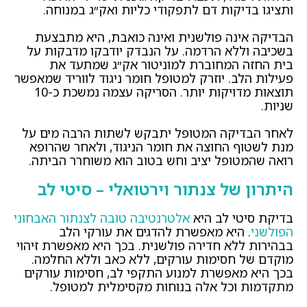
ותציגו בדיקות דם לתפקודי כליות ואק״ג במנוחה.
הבדיקה אינה פולשנית ואינה כואבת, היא מתבצעת
בשכיבה וללא הרדמה. על הנבדק יודבקו מדבקות על
בית החזה המחוברת למוניטור אק״ג שמתעד את
פעילות הלב. יוזרק למטופל חומר ניגוד לווריד שמאפשר
תוצאות מדויקות יותר. הסריקה עצמה נמשכת כ-10
שניות.
לאחר הבדיקה המטופל יתבקש לשתות הרבה מים על
מנת לשטוף החוצה את חומר הניגוד, ולאחר שהרופא
רואה שהמטופל יציב וחש בטוב הוא משוחרר הביתה.
היתרון של צנתור וירטואלי – סיטי לב
בדיקת סיטי לב היא
אלטרנטיבה טובה לצנתור האבחוני
הפולשני
. היא מאפשרת להדגים את עורקי הלב
בבהירות ללא חדירה פולשנית. בכך היא מאפשרת זיהוי
מוקדם של חסימות עורקים, ללא כאב וללא החלמה.
בכך היא מאפשרת למנוע התקפי לב, חסימות עורקים
מתקדמות וכל אלה בנוחות מקסימלית למטופל.