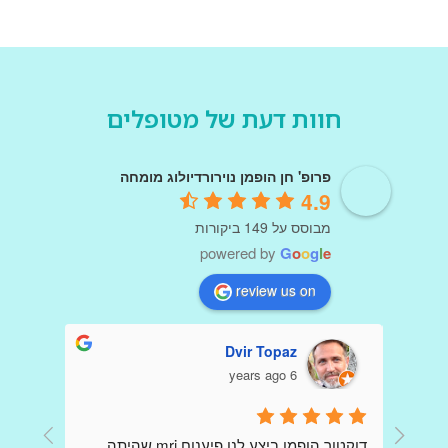
חוות דעת של מטופלים
פרופ' חן הופמן נוירורדיולוג מומחה
4.9
מבוסס על 149 ביקורות
powered by
G
o
o
g
l
e
review us on
Dvir Topaz
6 years ago
דר הופמן היקר כולם פה כתבו שבחים עליך כי 
דוקטור הופמן ביצע לנו פיענוח mri שהיתה 