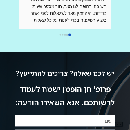
קיבלו הדמיות ופענוחים שלךאני כותבת כאן 
חשובה ודחופה לנו מאד, תוך מספר שעות 
,בשונה מהם ,אני פניתי אליך בשאלות לגבי 
בודדות, היה זמין מאד לשלאלות לפני ואחרי 
בדיקות,בבקשת  הכוונה , הנחייה וידע  ,כשאני 
ביצוע הפיענוח.בכדי לענות על כל שאלותי, 
מודאגת מאד ובלחץ רב, ובכל פעם קיבלתי 
דוקטור הופמן יצר קשר עם הצוות שביצע את ה 
מענה מהיר שלך ללא כל תמורה,ללא כל 
mri בבית החולים, כדי לקבל את התמונה 
הברורה ביותר וחסרת אמצעים.הרגשתי 
אותך,נמנעת.אז תודה רבה על כל פעם כזו,אין 
שקיבלתי את מלוא צומת הלב, ונהנתי מקשריו 
ספק ,בעולם ובמציאות קשה שבה לא פוגשים 
בתחום, וכל זאת מרופא בכיר ביותר אשר שמו 
כמוך,אתה בין הטובים והמיוחדים הבודדים.אין 
הולך לפניו.אני ממליץ מאד להעזר בשירותיו.
ספק שרופא נמדד לא רק עפ מקצועיותו אלא 
יש לכם שאלה? צריכים להתייעץ?
באותה מידה בדיוק עפ אנושיותו ואתה הוכחה 
פרופ' חן הופמן ישמח לעמוד
לרשותכם. אנא השאירו הודעה: