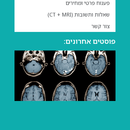
פענוח פרטי ומחירים
שאלות ותשובות (CT + MRI)
צור קשר
פוסטים אחרונים:
גדול
בבדי
מה
חשו
לדע