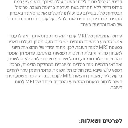
קריטי בטיפול טרום לידתי כאשר עולה הצורך. הוא מציע רמת
פירוט ודיוק ללא תחרות בעת הערכת בריאות העובר. פרופיל
הבטיחות שלו, בשילוב עם יכולתו להשלים אולטרסאונד באבחון
מקרים מורכבים, הופכים אותו לכלי בעל ערך בהבטחת רווחתם
של האם והתינוק כאחד.
פירוש התוצאות של MRI עוברי הוא מורכב ומאתגר, אפילו עבור
אנשי מקצוע רפואיים מנוסים. יש כיום מעט ניסיון בעולם ובארץ
בפענוח MRI למוח העובר. לכן, ניתוח יסודי של התוצאות חיוני
לאבחון מדויק וקבלת החלטות רפואיות בהתאם. פרופ׳ חן הופמן
הוא נוירורדיולוג מומחה, מנהל שירות לנוירורדיולוגיה לא פולשנית,
ואחראי הדמיית מוח בילדים ובעוברים במחלקת הדימות, מרכז
רפואי ע"ש שיבא בית חולים תל השומר. פרופ׳ הופמן עוזר להורים
בייעוץ, ליווי, ואבחון תוצאות MRI לעובר. בבדיקה כה משמעותית,
חשוב לבחור בפענוח המקצועי והמדויק ביותר של MRI למוח
העובר.
לפרטים ושאלות: