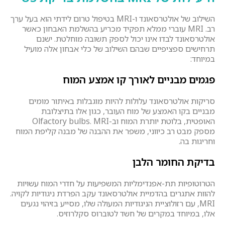
השילוב של אולטרסאונד ו-MRI בטיפול טרום לידתי הוא בעל ערך
רב. MRI עוברי ממלא תפקיד מכריע בהשלמת האבחון כאשר
אולטרסאונד לבדו אינו יכול לספק תשובה מוחלטת. ישנם
תרחישים ספציפיים שבהם השילוב של כלי אבחון אלה מועיל
במיוחד:
פגמים מבניים לאורך קו אמצע המוח
סריקות אולטרסאונד עלולות להיות מוגבלות באיתור מומים
מבניים בקו האמצע של מוח העובר, כגון אלו בתיצלובת
האופטית, בלוטת יותרת המוח וב-Olfactory bulbs. MRI
מספק מבט רב כיווני, משפר את ההבנה של מבנה קליפת המוח
וחריגות בה.
בדיקת החומר הלבן
הטרוטופיות תת-אפנדימליות המשפיעות על חדרי המוח עשויות
להוות אתגרים בהדמיית אולטרסאונד עקב הפרדת ניגודיות לקויה.
MRI, עם רזולוציית הניגודיות המעולה שלו, מסייע בזיהוי נגעים
אלו, במיוחד במקרים של חשד לטוברוס סקלרוזיס.