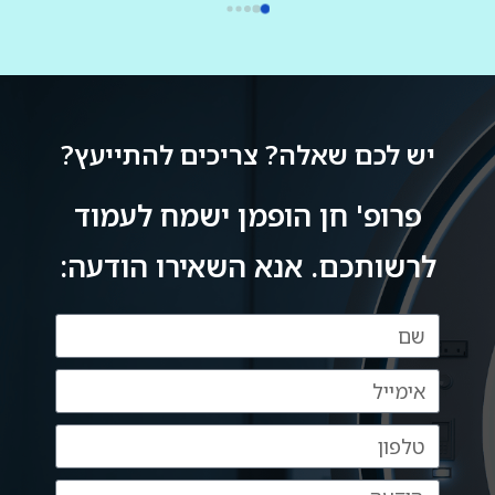
מענה מהיר שלך ללא כל תמורה,ללא כל 
mri בבית החולים, כדי לקבל את התמונה 
הברורה ביותר וחסרת אמצעים.הרגשתי 
אותך,נמנעת.אז תודה רבה על כל פעם כזו,אין 
שקיבלתי את מלוא צומת הלב, ונהנתי מקשריו 
ספק ,בעולם ובמציאות קשה שבה לא פוגשים 
בתחום, וכל זאת מרופא בכיר ביותר אשר שמו 
כמוך,אתה בין הטובים והמיוחדים הבודדים.אין 
הולך לפניו.אני ממליץ מאד להעזר בשירותיו.
ספק שרופא נמדד לא רק עפ מקצועיותו אלא 
יש לכם שאלה? צריכים להתייעץ?
באותה מידה בדיוק עפ אנושיותו ואתה הוכחה 
פרופ' חן הופמן ישמח לעמוד
לרשותכם. אנא השאירו הודעה: