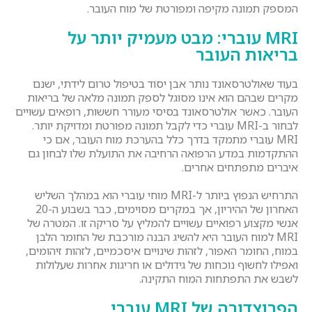
המספק תמונה מקיפה ומפורטת של מוח העובר.
MRI
עוברי: מבט מעמיק יותר על
בריאות העובר
בעוד שאולטרסאונד נותר אבן יסוד בטיפול טרום לידתי, ישנם
מקרים שבהם הוא אינו מסוגל לספק תמונה מלאה של בריאות
העובר. כאשר אולטרסאונד בסיסי מעורר חששות, רופאים עשויים
לבחור ב-MRI עוברי כדי לקבל תמונה מפורטת ומדויקת יותר.
MRI עוברי מתמקד בדרך כלל בהערכת מוח העובר, אם כי
ההתקדמות במדע הרפואה הרחיבה את התועלת שלו לבחון גם
איברים מתפתחים אחרים.
התרחיש הנפוץ ביותר ל-MRI מוחי עוברי הוא במהלך השליש
האחרון של ההיריון, אך במקרים מסוימים, כבר בשבוע ה-20
אנשי מקצוע רפואיים עשויים להמליץ על סריקה זו. המטרה של
MRI למוח העובר היא להשיג הבנה מורכבת של החומר הלבן
במוח, החומר האפור, לזהות שינויים איסכמיים, לזהות זיהומים,
ואפילו לחשוף נוכחות של גידולים או חריגות אחרות שעלולות
לשבש את התפתחות המוח התקינה.
הפרוצדורה של
MRI
עוברי