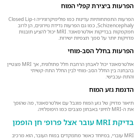
הפרעות ביצירת קפלי המוח
הפרעות התפתחותיות עדינות כמו פולימיקרוגיריה ו-Closed Lip
Schizencephaly, כמו גם הפרעות נדידת נוירונים, הן לרוב
חמקמקות בבדיקות אולטרסאונד. MRI יכול להציע תובנות
מדויקות יותר על סמך תצפיות ישירות.
הפרעות בחלל
הסב
-מוחי
אולטרסאונד יכול לאבחן הרחבת חלל פתולוגית, אך MRI מצטיין
בהבחנה בין החלל הסב-מוחי לבין החלל התת-קשיתי
והתת-עכבישי.
הדגמת גזע המוח
תיאור מדויק של גזע המוח מוגבל עם אולטרסאונד, מה שהופך
את ה-MRI לחיוני באבחון מצבים כמו היפופלזיה.
בדיקת
RI
M
עובר אצל פרופ׳ חן הופמן
MRI עוברי, במיוחד כאשר מתמקדים במוח העובר, הוא מרכיב