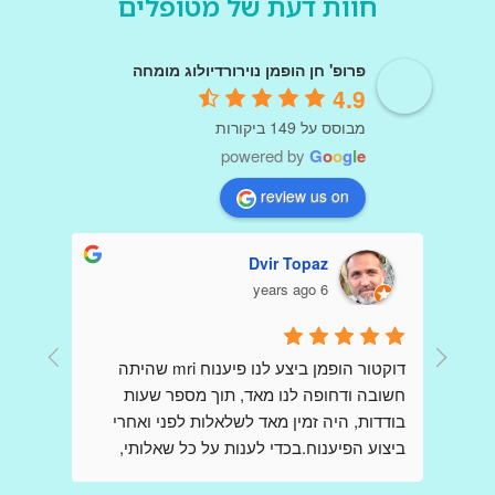
חוות דעת של מטופלים
פרופ' חן הופמן נוירורדיולוג מומחה
4.9
מבוסס על 149 ביקורות
powered by
G
o
o
g
l
e
review us on
Dvir Topaz
6 years ago
דר הופמן היקר כולם פה כתבו שבחים עליך כי 
דוקטור הופמן ביצע לנו פיענוח mri שהיתה 
קיבלו הדמיות ופענוחים שלךאני כותבת כאן 
חשובה ודחופה לנו מאד, תוך מספר שעות 
,בשונה מהם ,אני פניתי אליך בשאלות לגבי 
בודדות, היה זמין מאד לשלאלות לפני ואחרי 
בדיקות,בבקשת  הכוונה , הנחייה וידע  ,כשאני 
ביצוע הפיענוח.בכדי לענות על כל שאלותי, 
מודאגת מאד ובלחץ רב, ובכל פעם קיבלתי 
דוקטור הופמן יצר קשר עם הצוות שביצע את ה 