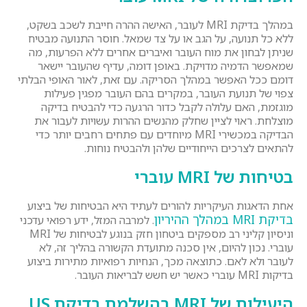
במהלך בדיקת MRI לעובר, האישה ההרה חייבת לשכב בשקט,
ללא כל תנועה, על הגב או על צד שמאל. חוסר התנועה מבטיח
שניתן לבחון את מוח העובר ואיברים אחרים ללא הפרעות, מה
שמאפשר הדמיה מדויקת. באופן דומה, עדיף שהעובר יישאר
דומם ככל האפשר במהלך הסריקה. עם זאת, לאור האופי הבלתי
צפוי של תנועת העובר, במקרים בהם העובר מפגין פעילות
מוגזמת, האם עלולה לקבל כדור הרגעה כדי להבטיח בדיקה
מוצלחת. ראוי לציין שחלק מהנשים ההרות עשויות לעבור את
הבדיקה במכשירי MRI מיוחדים עם פתחים רחבים יותר כדי
להתאים לצרכים הייחודיים שלהן ולהבטיח נוחות.
בטיחות של
MRI
עוברי
אחת הדאגות העיקריות להורים לעתיד היא הבטיחות של ביצוע
בדיקת MRI במהלך ההיריון
. למרבה המזל, ידע רפואי עדכני
וניסיון קליני רב מספקים ביטחון חזק בנוגע לבטיחות של MRI
עוברי. נכון להיום, אין סכנה מתועדת הקשורה בהליך זה, לא
לעובר ולא לאם. כתוצאה מכך, הנחיות רפואיות מתירות ביצוע
בדיקות MRI עוברי כאשר יש חשש לבריאות העובר.
היעילות של
MRI
בהשלמת בדיקת
US