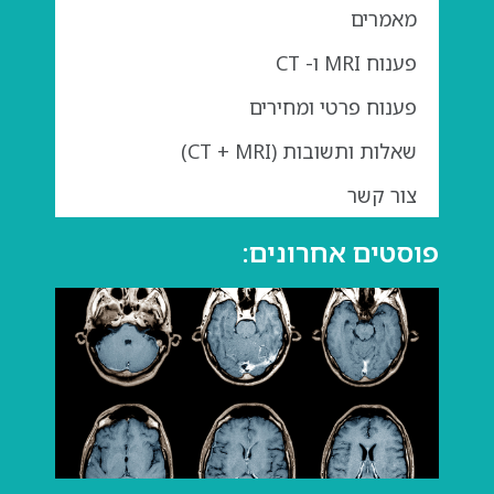
מאמרים
פענוח MRI ו- CT
פענוח פרטי ומחירים
שאלות ותשובות (CT + MRI)
צור קשר
פוסטים אחרונים:
גדול
בבדי
מה