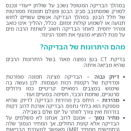
במהלך הבדיקה המטופל נשכב על שולחן ייעודי ונכנס
לסורק שמסתובב סביב הבטן ומצלם תמונות מפורטות
של חלל הבטן. במהלך הבדיקה אנשים עשויים לחוש
תנועה או לשמוע קולות זמזום. ככלל, ההליך אינו כואב
ומהיר יחסית. לאחר הבדיקה חשוב לשתות הרבה מים
על מנת להוציא מהגוף את חומר הניגוד.
מהם היתרונות של הבדיקה?
בדיקת CT בטן נפוצה מאוד בשל היתרונות הרבים
שהיא מביאה איתה:
דיוק גבוה
– הבדיקה מציגה תמונה מפורטת
ומדויקת של רקמות רכות ועצמות. לכן נעשה בה
שימוש במצבים רפואיים קריטיים כמו גידולים
סרטניים, שחמת הכבד, חסימה במעיים ועוד.
מהירות
– היחס בין מהירות הבדיקה לדיוק שהיא
מספקת הוא בלתי נתפס. הבדיקה אורכת לרוב דקות
בודדות ואין צורך לוותר על יום שלם בשבילה.
מחיר נמוך
– אמנם לרוב אנחנו לא משלמים על
הבדיקה אלא קופת החולים, אך המחיר הנמוך שלה
(כחמישית ממחיר MRI) מאפשר למערכת הבריאות