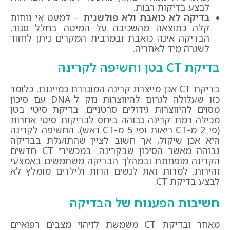
לבצע בדיקות רבות.
בדיקה לא כואבת ולא פולשנית
– למעט אי נוחות
קלה כתוצאה מהשכיבה על המיטה בחלל סגור,
הבדיקה אינה כואבת ובמרבית המקרים ניתן לחזור
לשגרה מיד לאחריה.
בדיקת
CT
בטן וחשיפה לקרינה
בדיקת CT אכן מייצרת קרינה המוגדרת כמייננת, כלומר
כזו שעלולה לגרום להיווצרות נזק ל-DNA עם סיכון
מסוים להיווצרות גידולים סרטניים. בדיקת סיטי בטן
מכילה רמת קרינה גבוהה ביחס לבדיקות סיטי אחרות
(פי 2 מ-CT ריאות ופי 5 מ-CT ראש). החשיפה לקרינה
היא אכן שיקול, אך חשוב לציין שהתועלת בבדיקה
גבוהה מאשר הסיכון שבקרינה. במכשירי CT חדשים
הקרינה מופחתת ובמהלך הבדיקה משתמשים באמצעי
זהירות. למרות זאת לנשים הרות ולילדים מומלץ לא
לבצע בדיקת CT.
חשיבות הפענוח של הבדיקה
מאחר ובדיקת CT משמשת לזיהוי מצבים רפואיים