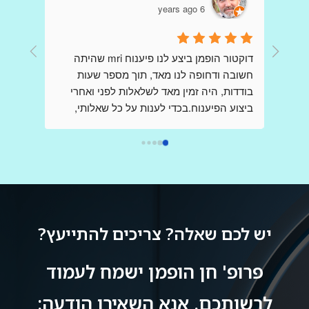
6 years ago
דר הופמן היקר כולם פה כתבו שבחים עליך כי 
דוקטור הופמן ביצע לנו פיענוח mri שהיתה 
קיבלו הדמיות ופענוחים שלךאני כותבת כאן 
חשובה ודחופה לנו מאד, תוך מספר שעות 
,בשונה מהם ,אני פניתי אליך בשאלות לגבי 
בודדות, היה זמין מאד לשלאלות לפני ואחרי 
בדיקות,בבקשת  הכוונה , הנחייה וידע  ,כשאני 
ביצוע הפיענוח.בכדי לענות על כל שאלותי, 
מודאגת מאד ובלחץ רב, ובכל פעם קיבלתי 
דוקטור הופמן יצר קשר עם הצוות שביצע את ה 
מענה מהיר שלך ללא כל תמורה,ללא כל 
mri בבית החולים, כדי לקבל את התמונה 
הברורה ביותר וחסרת אמצעים.הרגשתי 
אותך,נמנעת.אז תודה רבה על כל פעם כזו,אין 
שקיבלתי את מלוא צומת הלב, ונהנתי מקשריו 
ספק ,בעולם ובמציאות קשה שבה לא פוגשים 
בתחום, וכל זאת מרופא בכיר ביותר אשר שמו 
כמוך,אתה בין הטובים והמיוחדים הבודדים.אין 
הולך לפניו.אני ממליץ מאד להעזר בשירותיו.
ספק שרופא נמדד לא רק עפ מקצועיותו אלא 
יש לכם שאלה? צריכים להתייעץ?
באותה מידה בדיוק עפ אנושיותו ואתה הוכחה 
פרופ' חן הופמן ישמח לעמוד
לרשותכם. אנא השאירו הודעה: