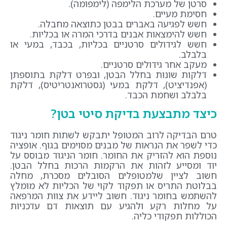
סרטן של מערכת הלימפה (לימפומה).
חסימת מעיים.
חשש לפגיעה באברים בבטן כתוצאה מחבלה.
חשש להימצאות אבנים בדרכי המרה או בכליות.
חשש לגידולים סרטניים בכליות, בכבד, במעי או
בלבלב.
מעקב אחר גידולים סרטניים.
דלקות שונות בחלל הבטן, ובפרט דלקת בתוספתן
(אפנדיציט), דלקת במעי (גסטרואנטריטיס), דלקת
בלבלב ושחמת הכבד.
כיצד מתבצעת בדיקת סיטי בטן?
טרם הבדיקה לרוב המטופל יתבקש לשתות חומר ניגוד
כדי לשפר את הנראות של מבנים מסוימים בגוף. אופציה
נוספת הוא להזריק את החומר. חומר הניגוד מבוסס על
יוד ומסייע לזהות את הרקמות הרכות בחלל הבטן.
חשוב לציין שלמטופלים הסובלים מסכרת, מחלה
בבלוטת התריס או תפקוד לקוי של הכליות לא מומלץ
להשתמש בחומר ניגוד. חשוב ליידע את צוות המרפאה
על מחלות רקע ולהגיע עם תוצאות דם עדכניות
הכוללות תפקודי כליה.