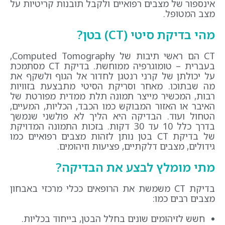
אינספור של מצבים רפואיים ולקבל תובנות קריטיות על
מצב המטופל.
מהי בדיקת סיטי (
CT
) בטן?
CT הם ראשי תיבות של Computed Tomography,
בעברית – טומוגרפיה ממוחשת. בדיקת CT מסתמכת
על יכולתן של קרני רנטגן לחדור אל הגוף ולשקף את
מה שבתוכו. מאחר וסריקת הסיטי מתבצעת בזוויות
רבות, המכשיר מייצר תמונה תלת ממדית מפורטת של
האיבר או האזור המבוקש כמו הכבד, הכליות, המעיים,
הטחול ועוד. הבדיקה היא הליך לא פולשני שנמשך
בדרך כלל 10 עד 30 דקות. בזכות התמונה המדויקת
של בדיקת CT בטן נותן לזהות מצבים רפואיים כמו
גידולים, מצבים דלקתיים, פציעות וזיהומים.
מתי מומלץ לבצע את הבדיקה
?
בדיקת CT משמשת את הרופאים ככלי מרכזי באבחון
מצבים רבים כמו:
חשש לזיהומים שונים בחלל הבטן, בייחוד בכליות.