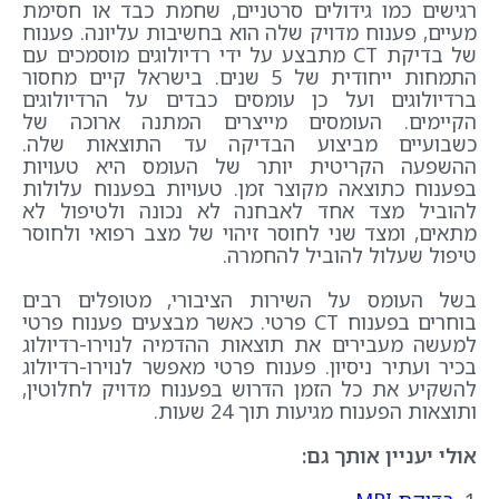
רגישים כמו גידולים סרטניים, שחמת כבד או חסימת
מעיים, פענוח מדויק שלה הוא בחשיבות עליונה. פענוח
של בדיקת CT מתבצע על ידי רדיולוגים מוסמכים עם
התמחות ייחודית של 5 שנים. בישראל קיים מחסור
ברדיולוגים ועל כן עומסים כבדים על הרדיולוגים
הקיימים. העומסים מייצרים המתנה ארוכה של
כשבועיים מביצוע הבדיקה עד התוצאות שלה.
ההשפעה הקריטית יותר של העומס היא טעויות
בפענוח כתוצאה מקוצר זמן. טעויות בפענוח עלולות
להוביל מצד אחד לאבחנה לא נכונה ולטיפול לא
מתאים, ומצד שני לחוסר זיהוי של מצב רפואי ולחוסר
טיפול שעלול להוביל להחמרה.
בשל העומס על השירות הציבורי, מטופלים רבים
בוחרים בפענוח CT פרטי. כאשר מבצעים פענוח פרטי
למעשה מעבירים את תוצאות ההדמיה לנוירו-רדיולוג
בכיר ועתיר ניסיון. פענוח פרטי מאפשר לנוירו-רדיולוג
להשקיע את כל הזמן הדרוש בפענוח מדויק לחלוטין,
ותוצאות הפענוח מגיעות תוך 24 שעות.
אולי יעניין אותך גם: