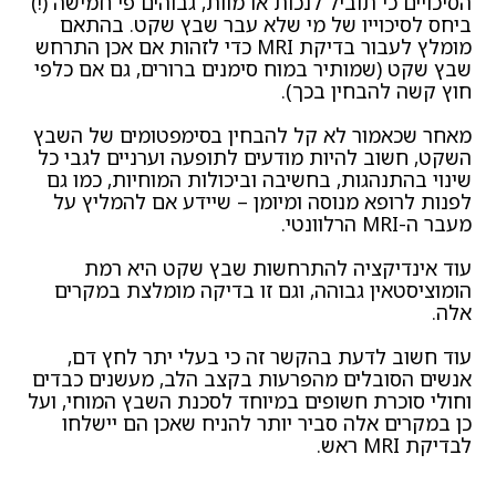
הסיכויים כי תוביל לנכות או מוות, גבוהים פי חמישה (!)
ביחס לסיכוייו של מי שלא עבר שבץ שקט. בהתאם
מומלץ לעבור בדיקת MRI כדי לזהות אם אכן התרחש
שבץ שקט (שמותיר במוח סימנים ברורים, גם אם כלפי
חוץ קשה להבחין בכך).
מאחר שכאמור לא קל להבחין בסימפטומים של השבץ
השקט, חשוב להיות מודעים לתופעה וערניים לגבי כל
שינוי בהתנהגות, בחשיבה וביכולות המוחיות, כמו גם
לפנות לרופא מנוסה ומיומן – שיידע אם להמליץ על
מעבר ה-MRI הרלוונטי.
עוד אינדיקציה להתרחשות שבץ שקט היא רמת
הומוציסטאין גבוהה, וגם זו בדיקה מומלצת במקרים
אלה.
עוד חשוב לדעת בהקשר זה כי בעלי יתר לחץ דם,
אנשים הסובלים מהפרעות בקצב הלב, מעשנים כבדים
וחולי סוכרת חשופים במיוחד לסכנת השבץ המוחי, ועל
כן במקרים אלה סביר יותר להניח שאכן הם יישלחו
לבדיקת MRI ראש.