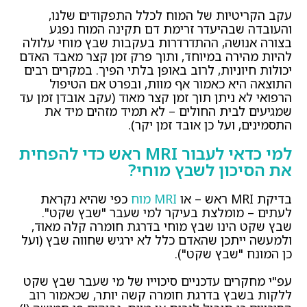
עקב הקריטיות של המוח לכלל התפקודים שלנו,
והעובדה שבהיעדר זרימת דם תקינה המוח נפגע
בצורה אנושה, ההתדרדרות בעקבות שבץ מוחי עלולה
להיות מהירה במיוחד, ותוך פרק זמן קצר מאבד האדם
יכולות חיוניות, לרוב באופן בלתי הפיך. במקרים רבים
התוצאה היא כאמור אף מוות, ובפרט אם הטיפול
הרפואי לא ניתן תוך זמן קצר מאוד (עקב אובדן זמן עד
שמגיעים לבית החולים – לא תמיד מזהים מיד את
התסמינים, ועל כן אובד זמן יקר).
למי כדאי לעבור MRI ראש כדי להפחית
את הסיכון לשבץ מוחי?
בדיקת MRI ראש – או
MRI מוח
כפי שהיא נקראת
לעתים – מומלצת בעיקר למי שעבר "שבץ שקט".
שבץ שקט הינו שבץ מוחי בדרגת חומרה קלה מאוד,
ולמעשה ייתכן שהאדם כלל לא ירגיש שחווה שבץ (ועל
כן המונח "שבץ שקט").
עפ"י מחקרים עדכניים סיכוייו של מי שעבר שבץ שקט
ללקות בשבץ בדרגת חומרה קשה יותר, שכאמור רוב