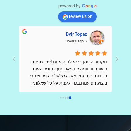
powered by
G
o
o
g
l
e
review us on
Dvir Topaz
6 years ago
דר הופמן היקר כולם פה כתבו שבחים עליך כי 
דוקטור הופמן ביצע לנו פיענוח mri שהיתה 
קיבלו הדמיות ופענוחים שלךאני כותבת כאן 
חשובה ודחופה לנו מאד, תוך מספר שעות 
,בשונה מהם ,אני פניתי אליך בשאלות לגבי 
בודדות, היה זמין מאד לשלאלות לפני ואחרי 
בדיקות,בבקשת  הכוונה , הנחייה וידע  ,כשאני 
ביצוע הפיענוח.בכדי לענות על כל שאלותי, 
מודאגת מאד ובלחץ רב, ובכל פעם קיבלתי 
דוקטור הופמן יצר קשר עם הצוות שביצע את ה 
מענה מהיר שלך ללא כל תמורה,ללא כל 
mri בבית החולים, כדי לקבל את התמונה 
הברורה ביותר וחסרת אמצעים.הרגשתי 
אותך,נמנעת.אז תודה רבה על כל פעם כזו,אין 
שקיבלתי את מלוא צומת הלב, ונהנתי מקשריו 
ספק ,בעולם ובמציאות קשה שבה לא פוגשים 
בתחום, וכל זאת מרופא בכיר ביותר אשר שמו 
כמוך,אתה בין הטובים והמיוחדים הבודדים.אין 
הולך לפניו.אני ממליץ מאד להעזר בשירותיו.