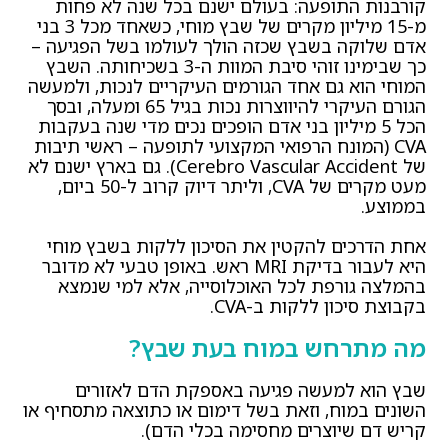
קורבנות התופעה: בעולם ישנם בכל שנה לא פחות
מ-15 מיליון מקרים של שבץ מוחי, כשאחד מכל 3 בני
אדם שלוקה בשבץ שכזה הולך לעולמו בשל הפגיעה –
כך שבימינו זוהי סיבת המוות ה-3 בשכיחותה. השבץ
המוחי הוא גם אחד הגורמים העיקריים לנכות, ולמעשה
הגורם העיקרי להיווצרות נכות בגיל 65 ומעלה, ובסך
הכל 5 מיליון בני אדם הופכים נכים מדי שנה בעקבות
CVA (המונח הרפואי המקצועי לתופעה – ראשי תיבות
של Cerebro Vascular Accident). גם בארץ ישנם לא
מעט מקרים של CVA, וליתר דיוק קרוב ל-50 ביום,
בממוצע.
אחת הדרכים להקטין את הסיכון ללקות בשבץ מוחי
היא לעבור בדיקת MRI ראש. באופן טבעי לא מדובר
בהמלצה גורפת לכל האוכלוסייה, אלא למי שנמצא
בקבוצת סיכון ללקות ב-CVA.
מה מתרחש במוח בעת שבץ?
שבץ הוא למעשה פגיעה באספקת הדם לאזורים
השונים במוח, וזאת בשל דימום או כתוצאה מתסחיף או
קריש דם שיוצרים מחסימה בכלי הדם).