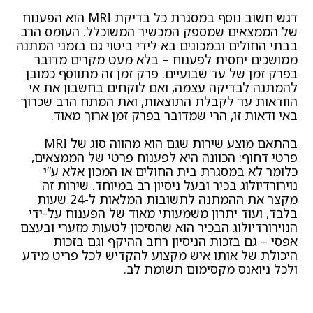
דגש חשוב נוסף במסגרת כל בדיקת MRI הוא הפענוח
של הממצאים שמספק המכשיר המשוכלל. העומס הרב
בבתי החולים ובמכונים בא לידי ביטוי גם בזמני המתנה
ממושכים יחסית לפענוח – בלא מעט מקרים מדובר
בפרק זמן של עד שבועיים. פרק זמן זה מתווסף כמובן
להמתנה לבדיקה עצמה, ואם לוקחים בחשבון את אי
הוודאות עד לקבלת התוצאות, ואת המתח הרב שכרוך
באי ודאות זו, הרי שמדובר בפרק זמן ארוך מאוד.
בהתאם מוצע שירות שגם הוא מהווה סוג של MRI
פרטי דחוף: הכוונה היא לפענוח פרטי של הממצאים,
כלומר לא במסגרת בית החולים או המכון אלא ע”י
נוירורדיולוג בכיר ובעל ניסיון רב במיוחד. שירות זה
מקצר את ההמתנה לתשובות המלאות ל-24 שעות
בלבד, ועוד יתרון משמעותי מאוד של הפענוח על-ידי
הנוירורדיולוג הבכיר הוא שהסיכון לטעות מזערי ובעצם
אפסי – גם בזכות הניסיון רחב ההיקף וגם בזכות
היכולת של אותו איש מקצוע להקדיש לכל פריט מידע
ולכל ניואנס מקסימום תשומת לב.