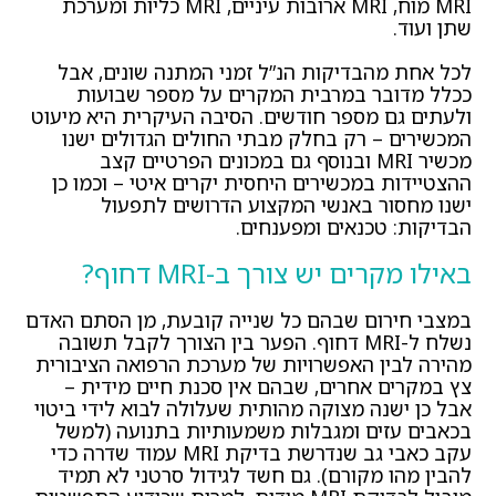
MRI מוח, MRI ארובות עיניים, MRI כליות ומערכת
שתן ועוד.
לכל אחת מהבדיקות הנ”ל זמני המתנה שונים, אבל
ככלל מדובר במרבית המקרים על מספר שבועות
ולעתים גם מספר חודשים. הסיבה העיקרית היא מיעוט
המכשירים – רק בחלק מבתי החולים הגדולים ישנו
מכשיר MRI ובנוסף גם במכונים הפרטיים קצב
ההצטיידות במכשירים היחסית יקרים איטי – וכמו כן
ישנו מחסור באנשי המקצוע הדרושים לתפעול
הבדיקות: טכנאים ומפענחים.
באילו מקרים יש צורך ב-MRI דחוף?
במצבי חירום שבהם כל שנייה קובעת, מן הסתם האדם
נשלח ל-MRI דחוף. הפער בין הצורך לקבל תשובה
מהירה לבין האפשרויות של מערכת הרפואה הציבורית
צץ במקרים אחרים, שבהם אין סכנת חיים מידית –
אבל כן ישנה מצוקה מהותית שעלולה לבוא לידי ביטוי
בכאבים עזים ומגבלות משמעותיות בתנועה (למשל
עקב כאבי גב שנדרשת בדיקת MRI עמוד שדרה כדי
להבין מהו מקורם). גם חשד לגידול סרטני לא תמיד