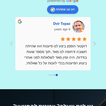
powered by
G
o
o
g
l
e
review us on
Dvir Topaz
6 years ago
דר הופמן היקר כולם פה כתבו שבחים עליך כי 
דוקטור הופמן ביצע לנו פיענוח mri שהיתה 
קיבלו הדמיות ופענוחים שלךאני כותבת כאן 
חשובה ודחופה לנו מאד, תוך מספר שעות 
,בשונה מהם ,אני פניתי אליך בשאלות לגבי 
בודדות, היה זמין מאד לשלאלות לפני ואחרי 
בדיקות,בבקשת  הכוונה , הנחייה וידע  ,כשאני 
ביצוע הפיענוח.בכדי לענות על כל שאלותי, 
מודאגת מאד ובלחץ רב, ובכל פעם קיבלתי 
דוקטור הופמן יצר קשר עם הצוות שביצע את ה 
מענה מהיר שלך ללא כל תמורה,ללא כל 
mri בבית החולים, כדי לקבל את התמונה 
הברורה ביותר וחסרת אמצעים.הרגשתי 
אותך,נמנעת.אז תודה רבה על כל פעם כזו,אין 
שקיבלתי את מלוא צומת הלב, ונהנתי מקשריו 
ספק ,בעולם ובמציאות קשה שבה לא פוגשים 
בתחום, וכל זאת מרופא בכיר ביותר אשר שמו 
כמוך,אתה בין הטובים והמיוחדים הבודדים.אין 
הולך לפניו.אני ממליץ מאד להעזר בשירותיו.
ספק שרופא נמדד לא רק עפ מקצועיותו אלא 