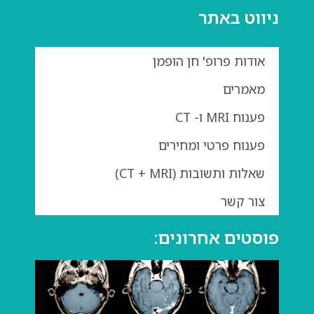
ניווט באתר
אודות פרופ' חן הופמן
מאמרים
פענוח MRI ו- CT
פענוח פרטי ומחירים
שאלות ותשובות (CT + MRI)
צור קשר
פוסטים אחרונים:
גדול
בבדי