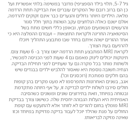
גיל 5-7, תלוי בילד הספציפי) מדובר במשימה בלתי אפשרית ועל
כן הם ברוב רובם של המקרים עוברים את הבדיקה תחת הרדמה
מלאה. הילדים היותר גדולים והנערים כבר אינם זקוקים להרדמה,
אולם ישנם כאלה הנלחצים עקב השהות בתוך חלל סגור
והרעשים הנשמעים מבחוץ, ובאופן כללי חשים מתח בשל
הסיטואציה החריגה ולקראת התוצאות – ועבורם ההמלצה היא כי
אחד ההורים ישהה איתם בחדר שבו מתבצע התהליך ויוכלו
להרגיעם בעת הצורך.
לקראת MRI המתבצע תחת הרדמה ישנו צורך ב- 6 שעות צום.
תינוקות יכולים לינוק מאמם גם 4 שעות לפני הכניסה למכשיר,
ולשתות מותר בכל מקרה גם עד שעתיים לפני תחילת הבדיקה.
הנחיה חשובה נוספת היא שאסור להלביש ילדים בבגדים שיש
בהם חלקים ממתכת (רוכסנים וכו').
אגב, בשנים האחרונות התפרסמו לא מעט מקרים בהן קופות
חולים סירבו לשלוח ילדים לבדיקה זו, על אף היותה מתקדמת
ובטוחה במיוחד, וזאת בתירוצים שונים ומשונים כשהסיבה
האמיתית היא העלות הגבוהה יחסית שלה. כשישנו צורך בבדיקת
MRI מומלץ בחום להורים לא לוותר אלא להתעקש עם קופת
החולים על מנת שהילד יוכל לעבור בדיקה מדויקת במיוחד וכזו
שאינה מזיקה לבריאותו.