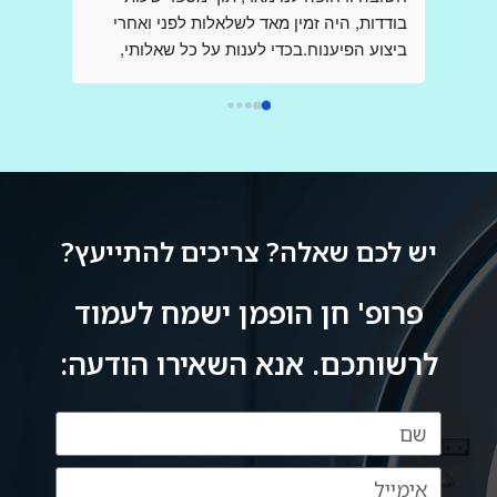
,בשונה מהם ,אני פניתי אליך בשאלות לגבי 
בודדות, היה זמין מאד לשלאלות לפני ואחרי 
בדיקות,בבקשת  הכוונה , הנחייה וידע  ,כשאני 
ביצוע הפיענוח.בכדי לענות על כל שאלותי, 
מודאגת מאד ובלחץ רב, ובכל פעם קיבלתי 
דוקטור הופמן יצר קשר עם הצוות שביצע את ה 
מענה מהיר שלך ללא כל תמורה,ללא כל 
mri בבית החולים, כדי לקבל את התמונה 
הברורה ביותר וחסרת אמצעים.הרגשתי 
אותך,נמנעת.אז תודה רבה על כל פעם כזו,אין 
שקיבלתי את מלוא צומת הלב, ונהנתי מקשריו 
ספק ,בעולם ובמציאות קשה שבה לא פוגשים 
בתחום, וכל זאת מרופא בכיר ביותר אשר שמו 
כמוך,אתה בין הטובים והמיוחדים הבודדים.אין 
הולך לפניו.אני ממליץ מאד להעזר בשירותיו.
ספק שרופא נמדד לא רק עפ מקצועיותו אלא 
יש לכם שאלה? צריכים להתייעץ?
באותה מידה בדיוק עפ אנושיותו ואתה הוכחה 
פרופ' חן הופמן ישמח לעמוד
לרשותכם. אנא השאירו הודעה: