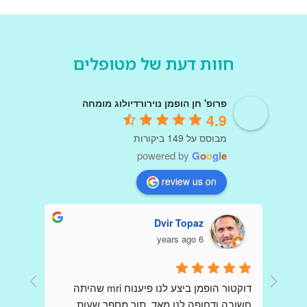
חוות דעת של מטופלים
פרופ' חן הופמן נוירורדיולוג מומחה
4.9
מבוסס על 149 ביקורות
powered by
G
o
o
g
l
e
review us on
Dvir Topaz
6 years ago
דר הופמן היקר כולם פה כתבו שבחים עליך כי 
דוקטור הופמן ביצע לנו פיענוח mri שהיתה 
קיבלו הדמיות ופענוחים שלךאני כותבת כאן 
חשובה ודחופה לנו מאד, תוך מספר שעות 