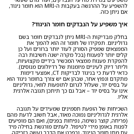
להשפיע על ההרגשה בעקבות ה-MRI הוא חומר ניגוד,
אם ניתן כזה.
איך משפיע על הנבדקים חומר הניגוד?
בחלק מבדיקות ה-MRI ניתן לנבדקים חומר בשם
גדוליניום. תפקידו של חומר זה הוא להפוך את
הממצאים שמפיק הסורק לעוד יותר ברורים ועל כן
קלים יותר לפענוח (בכל מקרה ישנה חשיבות רבה
להפקדת פענוח ממצאי המכשיר בידיים מקצועיות,
וליתר דיוק לעיניים מיומנות של רדיולוגים מנוסים).
כדאי לדעת כי בניגוד לבדיקות CT, אמצעי דימות
מתקדם ונפוץ אחר, שבהן אם יש צורך בחומר ניגוד הוא
על בסיס יוד, שעלול לגרום לתופעות לוואי, גדוליניום
אינו על בסיס יוד – אבל גם כך תיתכן תגובה אלרגית
אליו.
השכיחות של הופעת תסמינים שמעידים על תגובה
אלרגית לגדוליניום נמוכה מאוד, אבל חשוב לדעת מהם
(פריחה, קוצר נשימה, נפיחות בפנים), ואם הם מופיעים
לפנות באופן מידי לטיפול. לעתים מורגשת בחילה מיד
עם מתן חומר הניגוד, ובפרט אם הדבר נעשה בזריקה,