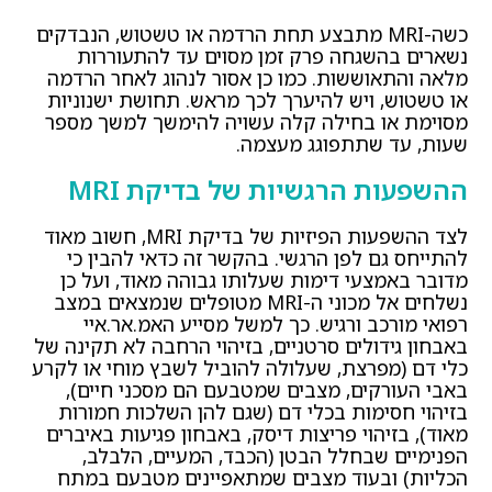
כשה-MRI מתבצע תחת הרדמה או טשטוש, הנבדקים
נשארים בהשגחה פרק זמן מסוים עד להתעוררות
מלאה והתאוששות. כמו כן אסור לנהוג לאחר הרדמה
או טשטוש, ויש להיערך לכך מראש. תחושת ישנוניות
מסוימת או בחילה קלה עשויה להימשך למשך מספר
שעות, עד שתתפוגג מעצמה.
ההשפעות הרגשיות של בדיקת MRI
לצד ההשפעות הפיזיות של בדיקת MRI, חשוב מאוד
להתייחס גם לפן הרגשי. בהקשר זה כדאי להבין כי
מדובר באמצעי דימות שעלותו גבוהה מאוד, ועל כן
נשלחים אל מכוני ה-MRI מטופלים שנמצאים במצב
רפואי מורכב ורגיש. כך למשל מסייע האמ.אר.איי
באבחון גידולים סרטניים, בזיהוי הרחבה לא תקינה של
כלי דם (מפרצת, שעלולה להוביל לשבץ מוחי או לקרע
באבי העורקים, מצבים שמטבעם הם מסכני חיים),
בזיהוי חסימות בכלי דם (שגם להן השלכות חמורות
מאוד), בזיהוי פריצות דיסק, באבחון פגיעות באיברים
הפנימיים שבחלל הבטן (הכבד, המעיים, הלבלב,
הכליות) ובעוד מצבים שמתאפיינים מטבעם במתח