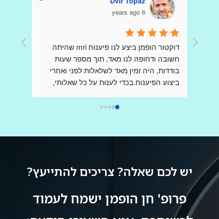
Dvir Topaz
6 years ago
דר הופמן היקר כולם פה כתבו שבחים עליך כי 
דוקטור הופמן ביצע לנו פיענוח mri שהיתה 
קיבלו הדמיות ופענוחים שלךאני כותבת כאן 
חשובה ודחופה לנו מאד, תוך מספר שעות 
,בשונה מהם ,אני פניתי אליך בשאלות לגבי 
בודדות, היה זמין מאד לשלאלות לפני ואחרי 
בדיקות,בבקשת  הכוונה , הנחייה וידע  ,כשאני 
ביצוע הפיענוח.בכדי לענות על כל שאלותי, 
מודאגת מאד ובלחץ רב, ובכל פעם קיבלתי 
דוקטור הופמן יצר קשר עם הצוות שביצע את ה 
מענה מהיר שלך ללא כל תמורה,ללא כל 
mri בבית החולים, כדי לקבל את התמונה 
הברורה ביותר וחסרת אמצעים.הרגשתי 
אותך,נמנעת.אז תודה רבה על כל פעם כזו,אין 
שקיבלתי את מלוא צומת הלב, ונהנתי מקשריו 
ספק ,בעולם ובמציאות קשה שבה לא פוגשים 
בתחום, וכל זאת מרופא בכיר ביותר אשר שמו 
כמוך,אתה בין הטובים והמיוחדים הבודדים.אין 
הולך לפניו.אני ממליץ מאד להעזר בשירותיו.
ספק שרופא נמדד לא רק עפ מקצועיותו אלא 
יש לכם שאלה? צריכים להתייעץ?
באותה מידה בדיוק עפ אנושיותו ואתה הוכחה 
פרופ' חן הופמן ישמח לעמוד