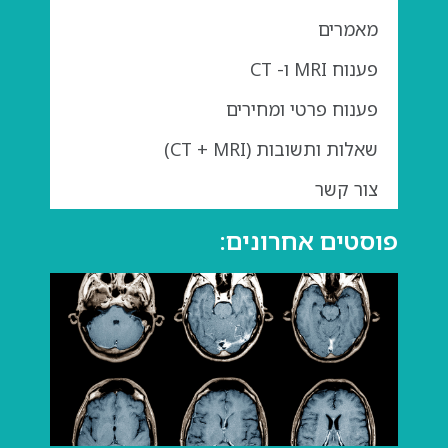
מאמרים
פענוח MRI ו- CT
פענוח פרטי ומחירים
שאלות ותשובות (CT + MRI)
צור קשר
פוסטים אחרונים:
גדול
בבדי
מה