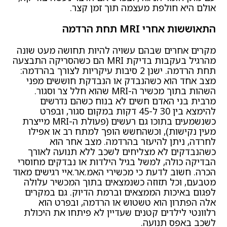
אולם היא חולפת מעצמה תוך זמן קצר.
התאוששות אחרי MRI תחת הרדמה
מקרים אחרים שבהם עשויה להיות תחושה מעט שונה
מהרגיל בעקבות בדיקת MRI הם כשהסריקה התבצעה
תחת הרדמה. ישנן 2 סיבות עיקריות לצורך בהרדמה:
מצב אחד הוא כשהנבדק או הנבדקת חוששים מפני
השהות בתוך מכשיר ה-MRI שהוא חלל צר וסגור.
מרבית בני האדם חשים לא בנוח כשהם נדרשים
להימצא בין 30 ל-45 דקות במקום סגור, ובפרט
כשנשמעים בתוכו גם רעשים (פעולת ה-MRI מייצרת
מעין נקישות), וכשהחשש הופך למתח רב או אפילו
לחרדה, ניתן להיעזר בהרדמה. מצב אחר הוא
כשהנבדקים לא מצליחים לשכב ללא תנועה לאורך
הבדיקה כולה, למשל בגיל הילדות או נבדקים מחוסרי
הכרה. חשוב לדעת כי מכשירי האמ.אר.איי רגישים מאוד
מטבעם, וכל תזוזה כשנמצאים בתוך המכשיר עלולה
לפגום באיכות הממצאים וברמת הדיוק. גם במקרים
אלה הפתרון הוא טשטוש או הרדמה, ובפרט הוא
רלוונטי לילדים קטנים שעדיין לא פיתחו את היכולת
לשכב באפס תנועה.