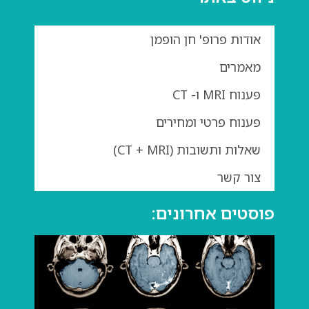
אודות פרופ' חן הופמן
מאמרים
פענוח MRI ו- CT
פענוח פרטי ומחירים
שאלות ותשובות (CT + MRI)
צור קשר
פוסטים אחרונים:
גדול
בבדי