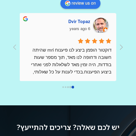
review us on
Dvir Topaz
6 years ago
דר הופמן היקר כולם פה כתבו שבחים עליך כי 
דוקטור הופמן ביצע לנו פיענוח mri שהיתה 
קיבלו הדמיות ופענוחים שלךאני כותבת כאן 
חשובה ודחופה לנו מאד, תוך מספר שעות 
,בשונה מהם ,אני פניתי אליך בשאלות לגבי 
בודדות, היה זמין מאד לשלאלות לפני ואחרי 
בדיקות,בבקשת  הכוונה , הנחייה וידע  ,כשאני 
ביצוע הפיענוח.בכדי לענות על כל שאלותי, 
מודאגת מאד ובלחץ רב, ובכל פעם קיבלתי 
דוקטור הופמן יצר קשר עם הצוות שביצע את ה 
מענה מהיר שלך ללא כל תמורה,ללא כל 
mri בבית החולים, כדי לקבל את התמונה 
הברורה ביותר וחסרת אמצעים.הרגשתי 
אותך,נמנעת.אז תודה רבה על כל פעם כזו,אין 
שקיבלתי את מלוא צומת הלב, ונהנתי מקשריו 
ספק ,בעולם ובמציאות קשה שבה לא פוגשים 
בתחום, וכל זאת מרופא בכיר ביותר אשר שמו 
כמוך,אתה בין הטובים והמיוחדים הבודדים.אין 
הולך לפניו.אני ממליץ מאד להעזר בשירותיו.
ספק שרופא נמדד לא רק עפ מקצועיותו אלא 
יש לכם שאלה? צריכים להתייעץ?
באותה מידה בדיוק עפ אנושיותו ואתה הוכחה 