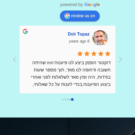
powered by
G
o
o
g
l
e
review us on
Dvir Topaz
6 years ago
דר הופמן היקר כולם פה כתבו שבחים עליך כי 
דוקטור הופמן ביצע לנו פיענוח mri שהיתה 
קיבלו הדמיות ופענוחים שלךאני כותבת כאן 
חשובה ודחופה לנו מאד, תוך מספר שעות 
,בשונה מהם ,אני פניתי אליך בשאלות לגבי 
בודדות, היה זמין מאד לשלאלות לפני ואחרי 
בדיקות,בבקשת  הכוונה , הנחייה וידע  ,כשאני 
ביצוע הפיענוח.בכדי לענות על כל שאלותי, 
מודאגת מאד ובלחץ רב, ובכל פעם קיבלתי 
דוקטור הופמן יצר קשר עם הצוות שביצע את ה 
מענה מהיר שלך ללא כל תמורה,ללא כל 
mri בבית החולים, כדי לקבל את התמונה 
הברורה ביותר וחסרת אמצעים.הרגשתי 
אותך,נמנעת.אז תודה רבה על כל פעם כזו,אין 
שקיבלתי את מלוא צומת הלב, ונהנתי מקשריו 
ספק ,בעולם ובמציאות קשה שבה לא פוגשים 
בתחום, וכל זאת מרופא בכיר ביותר אשר שמו 
כמוך,אתה בין הטובים והמיוחדים הבודדים.אין 
הולך לפניו.אני ממליץ מאד להעזר בשירותיו.
ספק שרופא נמדד לא רק עפ מקצועיותו אלא 