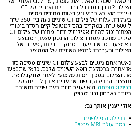
והשאלה שכולנו שאלנו את עצמינו, מה לגבי המחיר של
הצילום? ובכן, כמו בכל דבר בחיים המחיר של CT
שיניים הוא לא קבוע ונע בטווח מחירים מסוים.
בעיקרון, עלות של צילום CT שיניים נעה בין 350 ש"ח
ל-600 ש"ח. במקרים בהם למטופל קיים הסדר ביטוחי,
המחיר יכול להיות אפילו זול יותר. מחירו של צילום CT
שיניים מורכב ממחיר צילום הרנטגן עצמו, המבוצע
באמצעות מכשיר ייעודי ומתקדם ביותר, פענוח של
הצילום והעברתו לרופא השיניים של המטופל.
כאשר אתם ניגשים לבצע צילום CT שיניים מסיבה כזו
או אחרת בהמלצת רופא השיניים שלכם, כדאי שתבצעו
את הצילום במכון דימות מקצועי. לאחר שתקבלו את
תוצאות הבדיקה, חשוב שתעבירו אותן לבחינה של
רדיולוג מומחה
. הוא יעניק חוות דעת שנייה וחשובה
ביותר לאבחון נכון ומדויק.
אולי יענין אותך גם:
רדיולוגיה פולשנית
כמה עולה MRI פרטי?