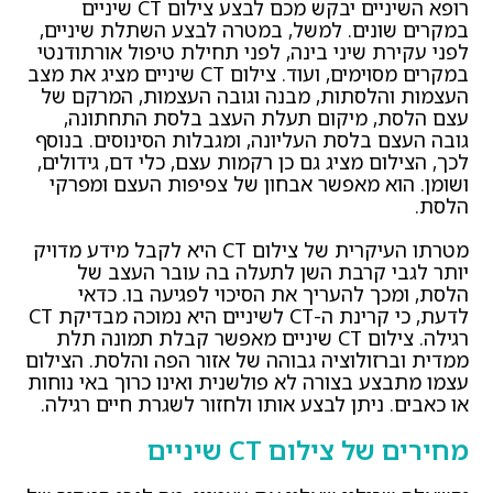
רופא השיניים יבקש מכם לבצע צילום CT שיניים
במקרים שונים. למשל, במטרה לבצע השתלת שיניים,
לפני עקירת שיני בינה, לפני תחילת טיפול אורתודנטי
במקרים מסוימים, ועוד. צילום CT שיניים מציג את מצב
העצמות והלסתות, מבנה וגובה העצמות, המרקם של
עצם הלסת, מיקום תעלת העצב בלסת התחתונה,
גובה העצם בלסת העליונה, ומגבלות הסינוסים. בנוסף
לכך, הצילום מציג גם כן רקמות עצם, כלי דם, גידולים,
ושומן. הוא מאפשר אבחון של צפיפות העצם ומפרקי
הלסת.
מטרתו העיקרית של צילום CT היא לקבל מידע מדויק
יותר לגבי קרבת השן לתעלה בה עובר העצב של
הלסת, ומכך להעריך את הסיכוי לפגיעה בו. כדאי
לדעת, כי קרינת ה-CT לשיניים היא נמוכה מבדיקת CT
רגילה. צילום CT שיניים מאפשר קבלת תמונה תלת
ממדית וברזולוציה גבוהה של אזור הפה והלסת. הצילום
עצמו מתבצע בצורה לא פולשנית ואינו כרוך באי נוחות
או כאבים. ניתן לבצע אותו ולחזור לשגרת חיים רגילה.
מחירים של צילום CT שיניים