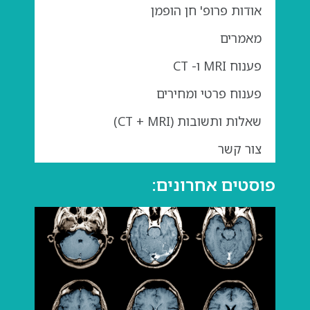
אודות פרופ' חן הופמן
מאמרים
פענוח MRI ו- CT
פענוח פרטי ומחירים
שאלות ותשובות (CT + MRI)
צור קשר
פוסטים אחרונים:
גדול
בבדי