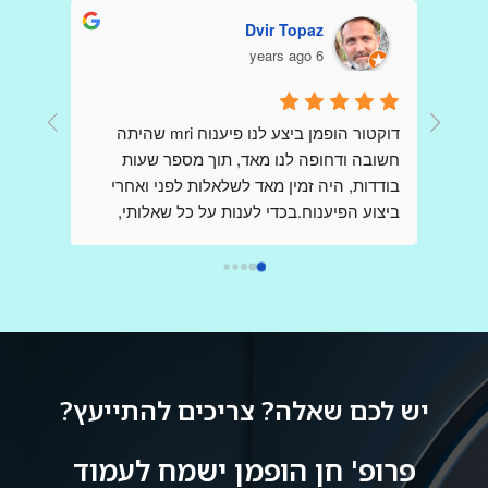
Dvir Topaz
6 years ago
דר הופמן היקר כולם פה כתבו שבחים עליך כי 
דוקטור הופמן ביצע לנו פיענוח mri שהיתה 
קיבלו הדמיות ופענוחים שלךאני כותבת כאן 
חשובה ודחופה לנו מאד, תוך מספר שעות 
,בשונה מהם ,אני פניתי אליך בשאלות לגבי 
בודדות, היה זמין מאד לשלאלות לפני ואחרי 
בדיקות,בבקשת  הכוונה , הנחייה וידע  ,כשאני 
ביצוע הפיענוח.בכדי לענות על כל שאלותי, 
מודאגת מאד ובלחץ רב, ובכל פעם קיבלתי 
דוקטור הופמן יצר קשר עם הצוות שביצע את ה 
מענה מהיר שלך ללא כל תמורה,ללא כל 
mri בבית החולים, כדי לקבל את התמונה 
הברורה ביותר וחסרת אמצעים.הרגשתי 
אותך,נמנעת.אז תודה רבה על כל פעם כזו,אין 
שקיבלתי את מלוא צומת הלב, ונהנתי מקשריו 
ספק ,בעולם ובמציאות קשה שבה לא פוגשים 
בתחום, וכל זאת מרופא בכיר ביותר אשר שמו 
כמוך,אתה בין הטובים והמיוחדים הבודדים.אין 
הולך לפניו.אני ממליץ מאד להעזר בשירותיו.
ספק שרופא נמדד לא רק עפ מקצועיותו אלא 
יש לכם שאלה? צריכים להתייעץ?
באותה מידה בדיוק עפ אנושיותו ואתה הוכחה 
פרופ' חן הופמן ישמח לעמוד