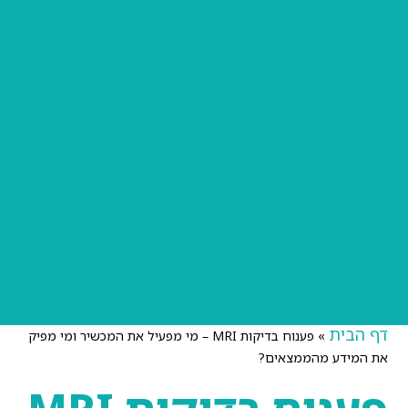
פענוח MRI ו- CT
בדיקת MRI
בדיקת CT
דף הבית
»
פענוח בדיקות MRI – מי מפעיל את המכשיר ומי מפיק
את המידע מהממצאים?