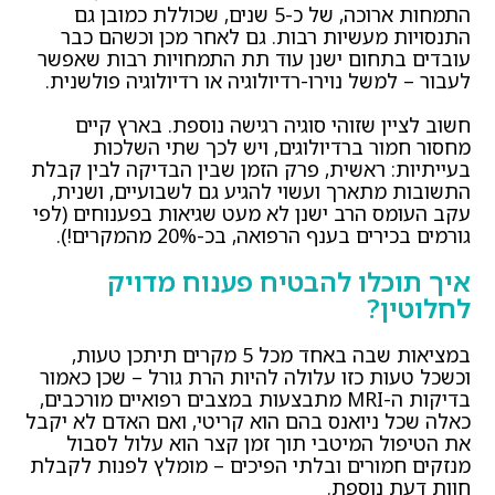
התמחות ארוכה, של כ-5 שנים, שכוללת כמובן גם
התנסויות מעשיות רבות. גם לאחר מכן וכשהם כבר
עובדים בתחום ישנן עוד תת התמחויות רבות שאפשר
לעבור – למשל נוירו-רדיולוגיה או רדיולוגיה פולשנית.
חשוב לציין שזוהי סוגיה רגישה נוספת. בארץ קיים
מחסור חמור ברדיולוגים, ויש לכך שתי השלכות
בעייתיות: ראשית, פרק הזמן שבין הבדיקה לבין קבלת
התשובות מתארך ועשוי להגיע גם לשבועיים, ושנית,
עקב העומס הרב ישנן לא מעט שגיאות בפענוחים (לפי
גורמים בכירים בענף הרפואה, בכ-20% מהמקרים!).
איך תוכלו להבטיח פענוח מדויק
לחלוטין?
במציאות שבה באחד מכל 5 מקרים תיתכן טעות,
וכשכל טעות כזו עלולה להיות הרת גורל – שכן כאמור
בדיקות ה-MRI מתבצעות במצבים רפואיים מורכבים,
כאלה שכל ניואנס בהם הוא קריטי, ואם האדם לא יקבל
את הטיפול המיטבי תוך זמן קצר הוא עלול לסבול
מנזקים חמורים ובלתי הפיכים – מומלץ לפנות לקבלת
חוות דעת נוספת.