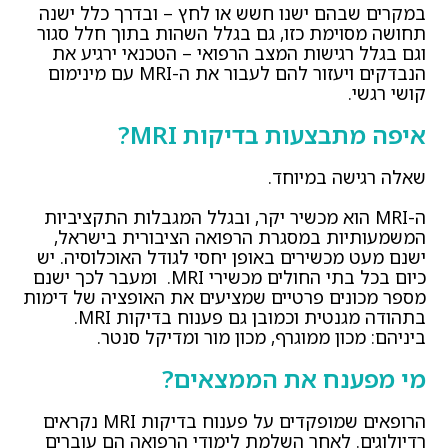
במקרים שבהם ישנו חשש או לחץ – ובדרך כלל ישנה
תחושה מסוימת כזו, גם בגלל השהות בתוך חלל סגור
וגם בגלל רגישות המצב הרפואי – הטכנאי ירגיע את
הנבדקים ויעזור להם לעבור את ה-MRI עם מינימום
קושי רגשי.
איפה מתבצעות בדיקות MRI?
שאלה רגישה במיוחד.
ה-MRI הוא מכשיר יקר, ובגלל המגבלות התקציביות
המשמעותיות במסגרת הרפואה הציבורית בישראל,
ישנם מעט מכשירים באופן יחסי לגודל האוכלוסיה. יש
כיום בכל בתי החולים מכשירי MRI. ומעבר לכך ישנם
מספר מכונים פרטיים שמציעים את האופציה של דימות
בתהודה מגנטית וכמובן גם פענוח בדיקות MRI.
ביניהם: מכון ממוגרף, מכון מור ומדיקל סנטר.
מי מפענח את הממצאים?
הרופאים שמופקדים על פענוח בדיקות MRI נקראים
רדיולוגים. לאחר השלמת לימודי הרפואה הם עוברים