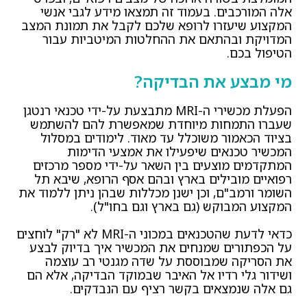
אלה המורכבים. בעמוד זה תמצאו מידע לגבי אנשי
המקצוע שיעזרו לרופא שלכם לקבל את תמונת המצב
המדויקת ובהתאם את ההחלטות המיטביות עבור
הטיפול בכם.
מי מבצע את הבדיקה?
הפעלת מכשירי ה-MRI מתבצעת על-ידי טכנאי רנטגן
שעברו התמחות מיוחדת שמאפשרת להם להשתמש
בציוד הכאמור משוכלל עד מאוד. לימודים במסלול
המכשיר טכנאים שיפעילו את אמצעי הדימות
המתקדמים מוצעים בין השאר על-ידי מספר מרכזים
רפואיים מובילים בארץ ובהם אסף הרופא, שיבא תל
השומר ורמב"ם, וכן ישנן מכללות שבהן ניתן ללמוד את
המקצוע המבוקש (גם בארץ וגם בחו"ל).
כדאי לדעת שהטכנאים במכוני ה-MRI לא "רק" לוחצים
על הכפתורים שמנחים את המכשיר איך בדיוק לבצע
את הסריקה שמבוססת על שדה מגנטי רב עוצמה
ושידור גלי רדיו אל האיבר שבמוקד הבדיקה, אלא הם
גם אלה שנמצאים בקשר רציף עם הנבדקים.