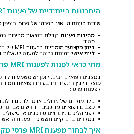
היתרונות הייחודיים של פענוח MRI פרטי אצל פרופ' חן הופמן
שירות פענוח ה-MRI הפרטי של פרופ' הופמן מתאפיין ביתרונות משמעותיים וייחודיים:
מהירות פענוח
מהיר.
דיוק מקצועי
: מומחיות בפענוח MRI של המוח, עמוד השדרה, צוואר ומחלות נוירולוגיות מגוונות.
ליווי אישי
: זמינות גבוהה למענה לשאלות ה
מתי כדאי לפנות לפענוח MRI פרטי ולא להסתפק בפענוח ציבורי?
במצבים רפואיים רבים, לזמן יש משמעות קריטי
מוצלח לבין התפתחות בעיות רפואיות חמורות 
לפענוח פרטי:
גילוי מוקדם של גידולים או מחלות נוירולוגיו
מצבים רפואיים מורכבים הדורשים אבחנה מ
לפני הליכים ניתוחיים מורכבים או טיפולים ר
במקרים בהם קיים חשש כי הפענוח הראשוני 
איך לבחור מפענח MRI פרטי מקצועי ואמין?