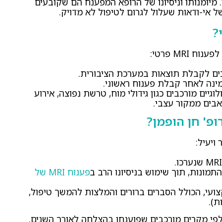
פענוח MRI זהה באיכותו. מיומנותו וניסיונו של הרופא המפענח הם שקובעים
ל אי-ודאות שעלול לגרום לטיפול לא מדויק.
MRI פרטי:
ים לקבלת תוצאות במערכת הציבורית.
מינה לאחר קבלת פענוח ראשוני.
גיים מורכבים כגון גידולי מוח, טרשת נפוצה, אירוע
אבים ממקור עצבי.
ויעיל:
תמונות, תוך שימוש בניסיונו הרב ב
פענוח MRI של
ועי, הכולל הסברים ברורים והמלצות להמשך טיפול,
אלפי מקרים מורכבים שפוענחו בהצלחה לאורך השנים.