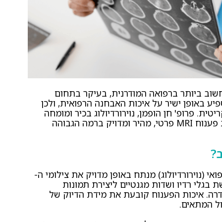
אבחון חשוב ביותר ברפואה המודרנית, בעיקר בתחום
לוגיה. דיוק הפענוח של בדיקות MRI משפיע באופן ישיר על איכות האבחנה הרפואית, ולכן
יון היא קריטית. פרופ' חן הופמן, נוירורדיולוג בכיר ומומחה
בפענוח MRI מוח ועמוד השדרה, מספק שירות פענוח MRI פרטי, מהיר ומדויק ברמה הגבוהה
ת רפואי (נוירורדיולוג) מנתח באופן מדויק את צילומי ה-
 בגלי רדיו ושדות מגנטיים ליצירת תמונות
שדרה. איכות הפענוח קובעת את מידת הדיוק של
ל המתאים.