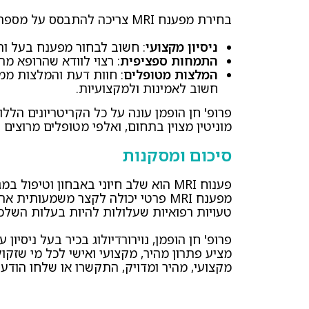
בחירת מפענח MRI צריכה להתבסס על מספר קריטריונים ברורים:
ניסיון מקצועי
: חשוב לבחור מפענח בעל ותק וניסיו
התמחות ספציפית
: רצוי לוודא שהרופא מתמ
המלצות מטופלים
: חוות דעת והמלצות ממט
חשוב לאמינות ולמקצועיות.
פרופ' חן הופמן עונה על כל הקריטריונים הללו
מוניטין מצוין בתחום, ואלפי מטופלים מרוצים 
סיכום ומסקנות
פענוח MRI הוא שלב חיוני באבחון וטיפו
מפענח MRI פרטי יכולה לקצר משמעות
טעויות רפואיות שעלולות להיות בעלות השלכו
מקצועי, מהיר ומדויק, התקשרו או שלחו הודע