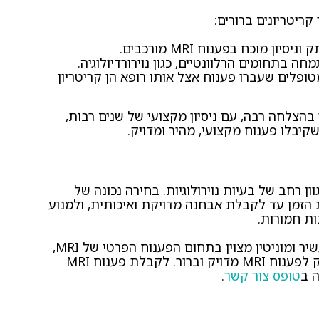
ן מוכח בפענוח MRI מורכבים.
חה בתחומים הרלוונטיים, כגון נוירורדיולוגיה.
ופלים שעברו פענוח אצל אותו רופא הן קריטריון
 בהצלחה רבה, עם ניסיון מקצועי של שנים רבות,
שקיבלו פענוח מקצועי, מהיר ומדויק.
ל במגוון רחב של בעיות נוירולוגיות. בחירה נכונה של
ית את הזמן עד לקבלת אבחנה מדויקת ואיכותית, ולמנוע
ת חמורות.
פרופ' חן הופמן, נוירורדיולוג בכיר בעל ניסיון עשיר ומוניטין מצוין בתחום הפענוח הפרטי של MRI,
מציע פתרון מהיר, מקצועי ואישי לכל מי שזקוק לפענוח MRI מדויק וברור. לקבלת פענוח MRI
ה ב
טופס צור קשר
.