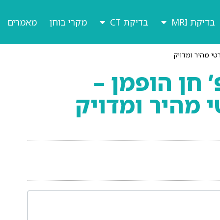
בדיקת MRI
בדיקת CT
מקרי בוחן
מאמרים
’ חן הופמן –