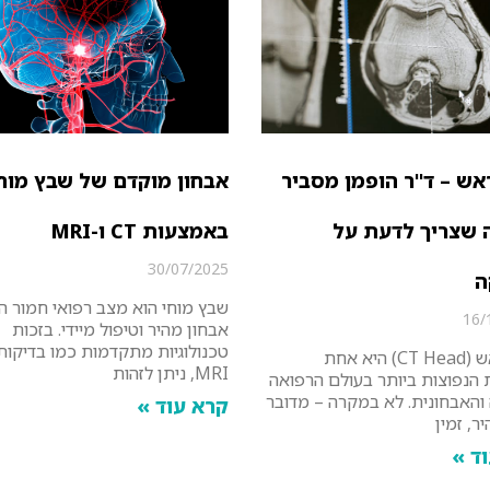
אש – ד"ר הופמן מסביר
אבחון מוקדם של שבץ מוח
 שצריך לדעת על
באמצעות CT ו-MRI
30/07/2025
ה
שבץ מוחי הוא מצב רפואי חמור ה
16/
אבחון מהיר וטיפול מיידי. בזכות
סיטי ראש (CT Head) היא אחת
MRI, ניתן לזהות
 הנפוצות ביותר בעולם הרפואה
והאבחונית. לא במקרה – מדובר
קרא עוד »
ר, זמין
ד »