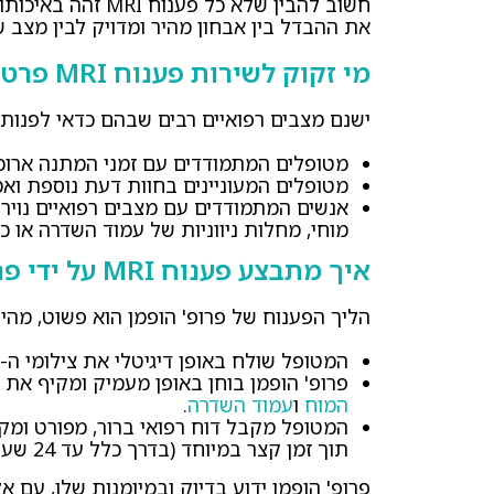
חשוב להבין שלא כל 
את ההבדל בין אבחון מהיר ומדויק לבין מצב ש
מי זקוק לשירות פענוח MRI פרטי?
ישנם מצבים רפואיים רבים שבהם כדאי לפנות לפענוח 
מטופלים המתמודדים עם זמני המתנה ארוכ
מטופלים המעוניינים בחוות דעת נוספת וא
אנשים המתמודדים עם מצבים רפואיים נוירולו
מוחי, מחלות ניווניות של עמוד השדרה או כ
איך מתבצע פענוח MRI על ידי פרופ' חן הופמן?
הליך הפענוח של פרופ' הופמן הוא פשוט, מהיר 
המטופל שולח באופן דיגיטלי את צילומי ה-MRI שנערכו.
פרופ' הופמן בוחן באופן מעמיק ומקיף את ה
המוח
ו
עמוד השדרה
.
המטופל מקבל דוח רפואי ברור, מפורט ומקצ
תוך זמן קצר במיוחד (בדרך כלל עד 24 שעות).
פרופ' הופמן ידוע בדיוק ובמיומנות שלו, עם 