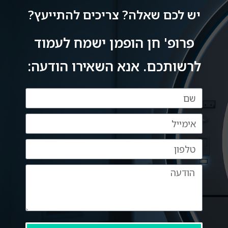
ספק שרופא נמדד לא רק עפ מקצועיותו אלא 
יש לכם שאלה? צריכים להתייעץ?
באותה מידה בדיוק עפ אנושיותו ואתה הוכחה 
פרופ' חן הופמן ישמח לעמוד
לרשותכם. אנא השאירו הודעה: