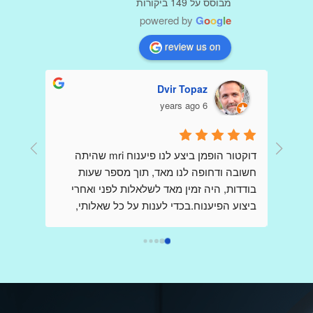
מבוסס על 149 ביקורות
powered by
G
o
o
g
l
e
review us on
Dvir Topaz
6 years ago
דר הופמן היקר כולם פה כתבו שבחים עליך כי 
דוקטור הופמן ביצע לנו פיענוח mri שהיתה 
קיבלו הדמיות ופענוחים שלךאני כותבת כאן 
חשובה ודחופה לנו מאד, תוך מספר שעות 
,בשונה מהם ,אני פניתי אליך בשאלות לגבי 
בודדות, היה זמין מאד לשלאלות לפני ואחרי 
בדיקות,בבקשת  הכוונה , הנחייה וידע  ,כשאני 
ביצוע הפיענוח.בכדי לענות על כל שאלותי, 
מודאגת מאד ובלחץ רב, ובכל פעם קיבלתי 
דוקטור הופמן יצר קשר עם הצוות שביצע את ה 
מענה מהיר שלך ללא כל תמורה,ללא כל 
mri בבית החולים, כדי לקבל את התמונה 
הברורה ביותר וחסרת אמצעים.הרגשתי 
אותך,נמנעת.אז תודה רבה על כל פעם כזו,אין 
שקיבלתי את מלוא צומת הלב, ונהנתי מקשריו 
ספק ,בעולם ובמציאות קשה שבה לא פוגשים 
בתחום, וכל זאת מרופא בכיר ביותר אשר שמו 
כמוך,אתה בין הטובים והמיוחדים הבודדים.אין 
הולך לפניו.אני ממליץ מאד להעזר בשירותיו.