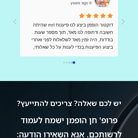
6 years ago
דר הופמן היקר כולם פה כתבו שבחים עליך כי 
דוקטור הופמן ביצע לנו פיענוח mri שהיתה 
קיבלו הדמיות ופענוחים שלךאני כותבת כאן 
חשובה ודחופה לנו מאד, תוך מספר שעות 
,בשונה מהם ,אני פניתי אליך בשאלות לגבי 
בודדות, היה זמין מאד לשלאלות לפני ואחרי 
בדיקות,בבקשת  הכוונה , הנחייה וידע  ,כשאני 
ביצוע הפיענוח.בכדי לענות על כל שאלותי, 
מודאגת מאד ובלחץ רב, ובכל פעם קיבלתי 
דוקטור הופמן יצר קשר עם הצוות שביצע את ה 
מענה מהיר שלך ללא כל תמורה,ללא כל 
mri בבית החולים, כדי לקבל את התמונה 
הברורה ביותר וחסרת אמצעים.הרגשתי 
אותך,נמנעת.אז תודה רבה על כל פעם כזו,אין 
שקיבלתי את מלוא צומת הלב, ונהנתי מקשריו 
ספק ,בעולם ובמציאות קשה שבה לא פוגשים 
בתחום, וכל זאת מרופא בכיר ביותר אשר שמו 
כמוך,אתה בין הטובים והמיוחדים הבודדים.אין 
הולך לפניו.אני ממליץ מאד להעזר בשירותיו.
ספק שרופא נמדד לא רק עפ מקצועיותו אלא 
יש לכם שאלה? צריכים להתייעץ?
באותה מידה בדיוק עפ אנושיותו ואתה הוכחה 
פרופ' חן הופמן ישמח לעמוד
לרשותכם. אנא השאירו הודעה: