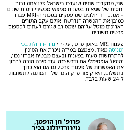
שני, מחקרים שונים שנערכו בישראל גילו אחוז גבוה
יחסית של שגיאות בפענוח ממצאי מכשירי דימות שונים
– אמנם הרדיולוגים שמועסקים במכוני ה-MRI עברו
כמובן את ההכשרה הנדרשת, אולם עקב התורים
הארוכים מוטל עליהם עומס רב שגורם לעתים לפספוס
פרטים חשובים.
פענוח MRI באופן פרטי, על-ידי
נוירו-רדיולוג בכיר
ומנוסה
מאוד, מצמצם במידה ניכרת את הסיכון
להתרחשות טעות בפענוח ובעצם מבטיח אבחון נכון,
וטיפול אופטימלי אם נדרש כזה. עוד סיבה טובה לבחון
את האפשרות של פענוח פרטי, גם אם הוא כרוך
בתשלום, היא קיצור פרק הזמן של ההמתנה לתשובות
ל-24 שעות בלבד.
פרופ' חן הופמן,
נוירורדיולוג בכיר