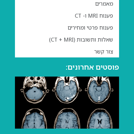
מאמרים
פענוח MRI ו- CT
פענוח פרטי ומחירים
שאלות ותשובות (CT + MRI)
צור קשר
פוסטים אחרונים:
גדול
בבדי
מה