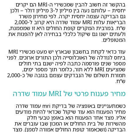
בהקשר זה חשוב להבין שמכשירי ה-MRI הם יקרים
יחסית – עלותם נעה בין מיליון ל-3 מיליון דולר – ולכן
גם הבדיקה עצמה יחסית יקרה. לפי מחירון משרד
הבריאות עלות MRI עמוד שדרה היא קרוב ל-2,000
ש”ח. במרבית המקרים קופת החולים היא זו שמממנת,
ולעתים ישנו גם שיקול כלכלי בבחירה לאן להפנות את
המטופלים.
עוד כדאי לקחת בחשבון שבארץ יש מעט מכשירי MRI
ביחס לגודלה של האוכלוסייה ולכן התורים ארוכים. לפני
מספר שנים פורסמה כתבה לפיה ישנם בתי חולים
שמציעים MRI ללא תור, כלומר תוך מספר ימים,
תמורת תשלום של הנבדקים עצמם בגובה של כ-2,000
ש”ח.
מחיר פענוח פרטי של MRI עמוד שדרה
כשמתעניינים באופציה של בדיקת mri עמוד שדרה
מחיר הפענוח הוא עוד שיקול שכדאי להיות מודעים
אליו. מצד אחד הפענוח הוא באופן טבעי חלק
מהשירות של בית החולים או המכון שבו עוברים את
הבדיקה (ושכאמור קופת החולים אמורה לממן). מצד