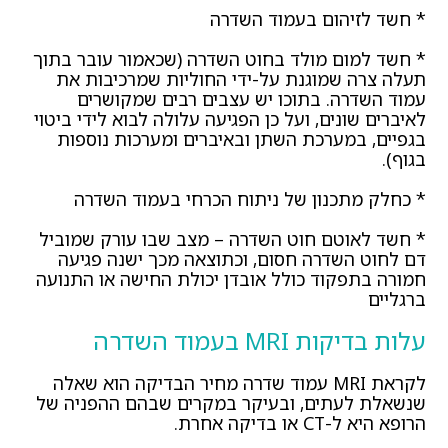
* חשד לזיהום בעמוד השדרה
* חשד למום מולד בחוט השדרה (שכאמור עובר בתוך
תעלה צרה שמוגנת על-ידי החוליות שמרכיבות את
עמוד השדרה. בתוכו יש עצבים רבים שמקושרים
לאיברים שונים, ועל כן הפגיעה עלולה לבוא לידי ביטוי
בגפיים, במערכת השתן ובאיברים ומערכות נוספות
בגוף).
* כחלק מתכנון של ניתוח הכרחי בעמוד השדרה
* חשד לאוטם חוט השדרה – מצב שבו עורק שמוביל
דם לחוט השדרה חסום, וכתוצאה מכך ישנה פגיעה
חמורה בתפקוד כולל אובדן יכולת החישה או התנועה
ברגליים
עלות בדיקות MRI בעמוד השדרה
לקראת MRI עמוד שדרה מחיר הבדיקה הוא שאלה
שנשאלת לעתים, ובעיקר במקרים שבהם ההפניה של
הרופא היא ל-CT או בדיקה אחרת.